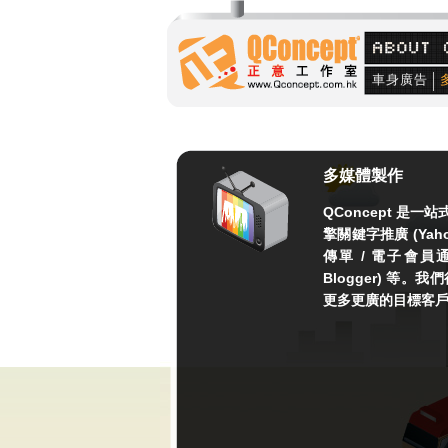
車身廣告
多媒體製作
QConcept 
擎關鍵字推廣 (Yahoo
傳單 / 電子會員通訊及
Blogger) 
更多更廣的目標客