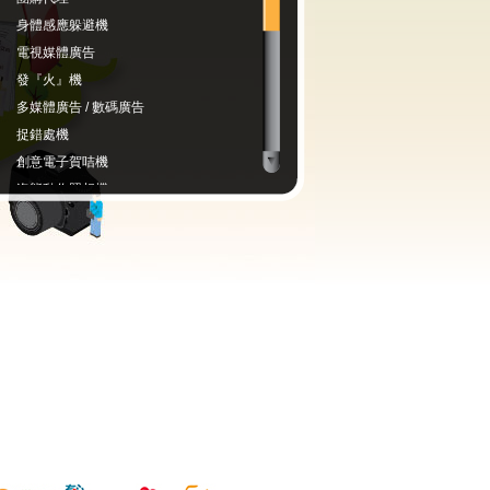
身體感應躲避機
電視媒體廣告
發『火』機
多媒體廣告 / 數碼廣告
捉錯處機
創意電子賀咭機
姿態動作照相機
撳『正』機
『撳』住搶機
公關宣傳及市場推廣 (藝人 / 博客 / 代言
人)
拼圖機
電子禮券機
搜尋引擎推廣 / 搜尋引擎優化
手機短訊宣傳及市場推廣
速跑計時機
星號碼服務
影片播放互動觸控機