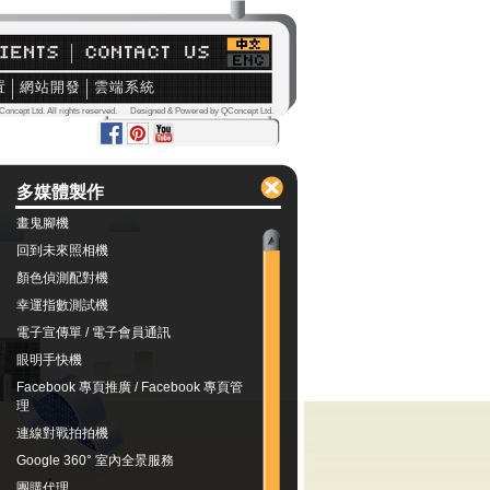
置
網站開發
雲端系統
Concept Ltd. All rights reserved. Designed & Powered by QConcept Ltd.
多媒體製作
畫鬼腳機
回到未來照相機
顏色偵測配對機
幸運指數測試機
電子宣傳單 / 電子會員通訊
眼明手快機
Facebook 專頁推廣 / Facebook 專頁管
理
連線對戰拍拍機
Google 360° 室內全景服務
團購代理