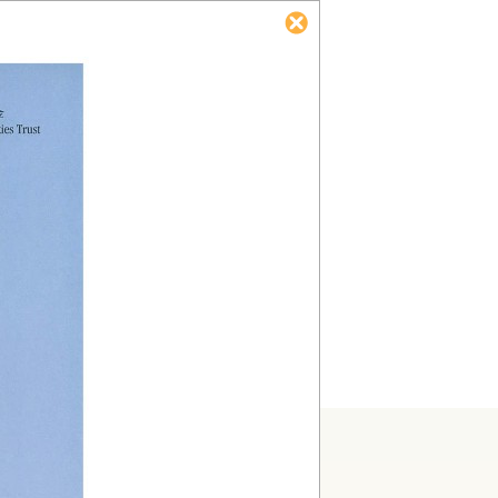
Concept Ltd. All rights reserved. Designed & Powered by QConcept Ltd.