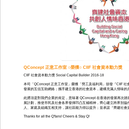
QConcept 正意工作室 ○榮獲○ CIIF 社會資本動力獎
CIIF 社會資本動力獎 Social Capital Builder 2016-18
本司「QConcept 正意工作室」榮獲「勞工及福利局」頒發『CIIF 社會資本動力獎
發展的互信互助網絡；攜手建立香港的社會資本，建構充滿人情味的
此奬項是對我們企業的肯定，意味著 QConcept 在香港的發展再次
展計劃，推使市民及社會各界發揮凹凸互補精神，齊心建立跨界別協
人、家庭及組織互相支持，讓社區能力得以提升；
並
承諾『齊建社會
Thanks for all the Q'fans! Cheers & Stay Q!