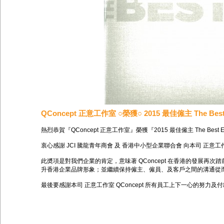
QConcept 正意工作室 ○榮獲○ 2015 最佳僱主 The Best 
熱烈恭賀『QConcept 正意工作室』榮獲『2015 最佳僱主 The Best Em
衷心感謝 JCI 騰龍青年商會 及 香港中小型企業聯合會 向本司 正意工作室有
此奬項是對我們企業的肯定，意味著 QConcept 在香港的發展再次
升香港企業品牌形象；並繼續保持僱主、僱員、及客戶之間的溝通從
最後要感謝本司 正意工作室 QConcept 所有員工上下一心的努力及