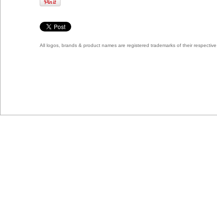
All logos, brands & product names are registered trademarks of their respecti